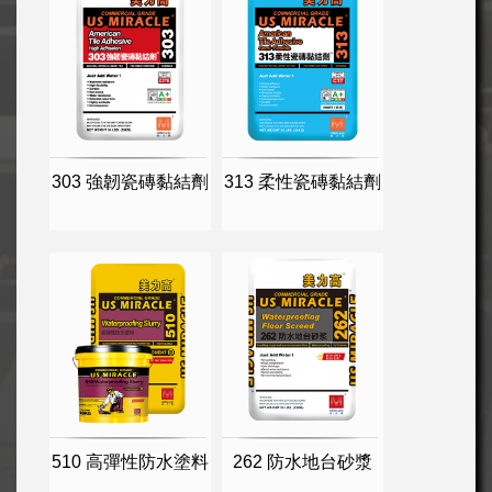
303 強韌瓷磚黏結劑
313 柔性瓷磚黏結劑
510 高彈性防水塗料
262 防水地台砂漿