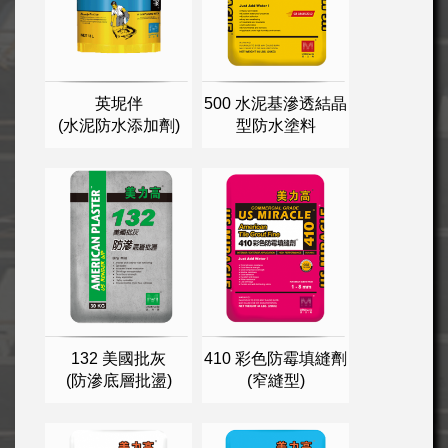
英坭伴
500 水泥基滲透結晶
(水泥防水添加劑)
型防水塗料
132 美國批灰
410 彩色防霉填縫劑
(防滲底層批盪)
(窄縫型)