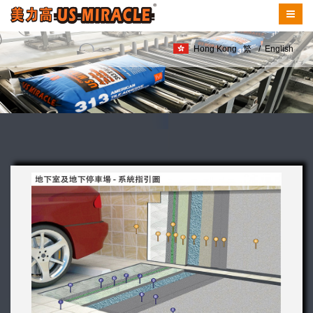
Hong Kong
繁
/
English