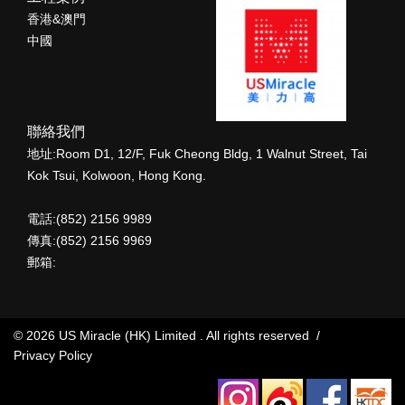
香港&澳門
中國
聯絡我們
地址:Room D1, 12/F, Fuk Cheong Bldg, 1 Walnut Street, Tai
Kok Tsui, Kolwoon, Hong Kong.
電話:(852) 2156 9989
傳真:(852) 2156 9969
郵箱:
© 2026 US Miracle (HK) Limited . All rights reserved /
Privacy Policy