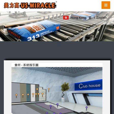
Hong Kong
繁
/
English