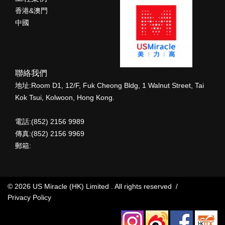
香港&澳門
中國
聯絡我們
地址:Room D1, 12/F, Fuk Cheong Bldg, 1 Walnut Street, Tai
Kok Tsui, Kolwoon, Hong Kong.
電話:(852) 2156 9989
傳真:(852) 2156 9969
郵箱:
© 2026 US Miracle (HK) Limited . All rights reserved /
Privacy Policy