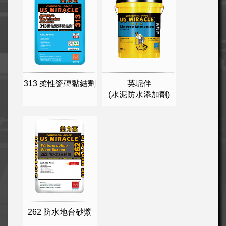
313 柔性瓷磚黏結劑
英坭伴
(水泥防水添加劑)
262 防水地台砂漿