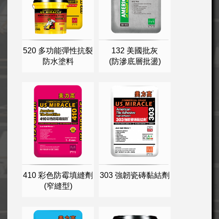
520 多功能彈性抗裂
132 美國批灰
防水塗料
(防滲底層批盪)
410 彩色防霉填縫劑
303 強韌瓷磚黏結劑
(窄縫型)