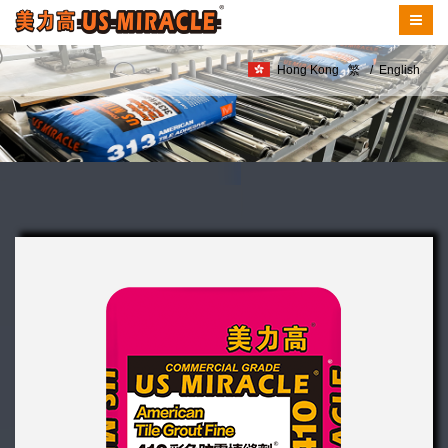
Hong Kong
繁
/
English