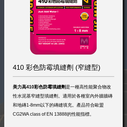
410 彩色防霉填縫劑 (窄縫型)
美力高
410
彩色防霉填縫劑
是一種高性能聚合物改
性水泥基窄縫型填縫劑。適用於各種室內外牆牆磚
和地磚1-8mm以下的磚縫填充。產品符合歐盟
CG2WA class of EN 13888的性能指標。