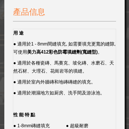
產品信息
用 途
● 適用於1 - 8mm間縫填充, 如需要填充更寬的縫隙,
可使用
美力高
412
彩色防霉填縫劑
(
寬縫型
)
。
● 適用於各種瓷磚、馬賽克、坡化磚、水磨石、天
然石材、大理石、花崗岩等的填縫。
● 適用於室內外牆磚和地磚磚縫的填充。
● 適用於潮濕地方如厨房、洗手間及游泳池。
性 能 特 點
● 1-8mm磚縫填充
● 超級耐磨